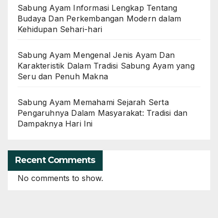
Sabung Ayam Informasi Lengkap Tentang
Budaya Dan Perkembangan Modern dalam
Kehidupan Sehari-hari
Sabung Ayam Mengenal Jenis Ayam Dan
Karakteristik Dalam Tradisi Sabung Ayam yang
Seru dan Penuh Makna
Sabung Ayam Memahami Sejarah Serta
Pengaruhnya Dalam Masyarakat: Tradisi dan
Dampaknya Hari Ini
Recent Comments
No comments to show.