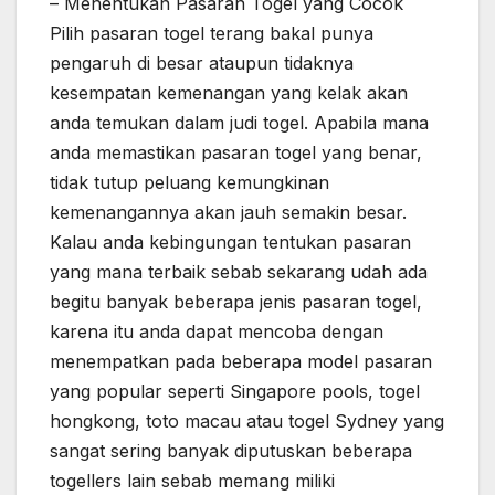
– Menentukan Pasaran Togel yang Cocok
Pilih pasaran togel terang bakal punya
pengaruh di besar ataupun tidaknya
kesempatan kemenangan yang kelak akan
anda temukan dalam judi togel. Apabila mana
anda memastikan pasaran togel yang benar,
tidak tutup peluang kemungkinan
kemenangannya akan jauh semakin besar.
Kalau anda kebingungan tentukan pasaran
yang mana terbaik sebab sekarang udah ada
begitu banyak beberapa jenis pasaran togel,
karena itu anda dapat mencoba dengan
menempatkan pada beberapa model pasaran
yang popular seperti Singapore pools, togel
hongkong, toto macau atau togel Sydney yang
sangat sering banyak diputuskan beberapa
togellers lain sebab memang miliki