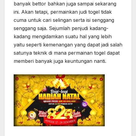
banyak bettor bahkan juga sampai sekarang
ini. Akan tetapi, permainkan judi togel tidak
cuma untuk cari selingan serta isi senggang
senggang saja. Sejumlah penjudi kadang-
kadang mengidamkan suatu hal yang lebih
yaitu seperti kemenangan yang dapat jadi salah
satunya teknik di mana permainan togel dapat
memberi banyak juga keuntungan nanti.