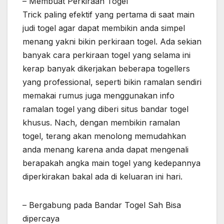
– Membuat Perkiraan Togel
Trick paling efektif yang pertama di saat main
judi togel agar dapat membikin anda simpel
menang yakni bikin perkiraan togel. Ada sekian
banyak cara perkiraan togel yang selama ini
kerap banyak dikerjakan beberapa togellers
yang professional, seperti bikin ramalan sendiri
memakai rumus juga menggunakan info
ramalan togel yang diberi situs bandar togel
khusus. Nach, dengan membikin ramalan
togel, terang akan menolong memudahkan
anda menang karena anda dapat mengenali
berapakah angka main togel yang kedepannya
diperkirakan bakal ada di keluaran ini hari.
– Bergabung pada Bandar Togel Sah Bisa
dipercaya