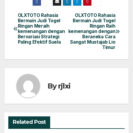
OLXTOTO Rahasia
OLXTOTO Rahasia
Post
Bermain Judi Togel
Bermain Judi Togel
Ringan Meraih
Ringan Raih
navigation
kemenangan dengan
kemenangan dengan
Bervariasi Strategi
Beraneka Cara
Paling Efektif Suela
Sangat Mustajab Lio
Timur
By
rjlxi
Related Post