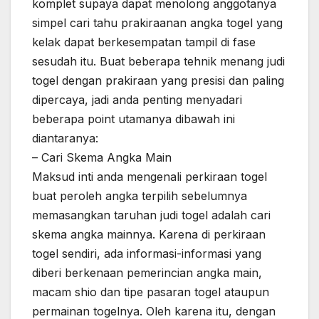
komplet supaya dapat menolong anggotanya
simpel cari tahu prakiraanan angka togel yang
kelak dapat berkesempatan tampil di fase
sesudah itu. Buat beberapa tehnik menang judi
togel dengan prakiraan yang presisi dan paling
dipercaya, jadi anda penting menyadari
beberapa point utamanya dibawah ini
diantaranya:
– Cari Skema Angka Main
Maksud inti anda mengenali perkiraan togel
buat peroleh angka terpilih sebelumnya
memasangkan taruhan judi togel adalah cari
skema angka mainnya. Karena di perkiraan
togel sendiri, ada informasi-informasi yang
diberi berkenaan pemerincian angka main,
macam shio dan tipe pasaran togel ataupun
permainan togelnya. Oleh karena itu, dengan