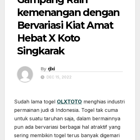
kemenangan dengan
Bervariasi Kiat Amat
Hebat X Koto
Singkarak
By
rjlxi
DEC 15, 2022
Sudah lama togel
OLXTOTO
menghias industri
permainan judi di Indonesia. Togel tak cuma
untuk suatu taruhan saja, dalam bermainnya
pun ada bervariasi berbagai hal atraktif yang
sering membikin togel terus banyak digemari