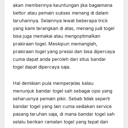
akan memberinya keuntungan jika bagaimana
bettor atau pemain sukses menang di dalam
taruhannya. Selainnya lewat beberapa trick
yang kami terangkan di atas, menang judi togel
bisa juga memakai atau mengoptimalkan
prakiraan togel. Meskipun memanglah,
prakiraan togel yang presisi dan bisa dipercaya
cuma dapat anda peroleh dari situs bandar
togel dapat dipercaya saja.
Hal demikian pula memperjelas kalau
menunjuk bandar togel sah sebagai opsi yang
seharusnya pemain pikir. Sebab tidak seperti
bandar togel yang lain cuma sediakan service
pasang taruhan saja, di mana bandar togel sah
selalu berikan ramalan togel yang tepat dan