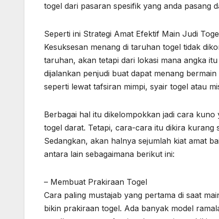
togel dari pasaran spesifik yang anda pasang 
Seperti ini Strategi Amat Efektif Main Judi 
Kesuksesan menang di taruhan togel tidak di
taruhan, akan tetapi dari lokasi mana angka i
dijalankan penjudi buat dapat menang bermai
seperti lewat tafsiran mimpi, syair togel atau mis
Berbagai hal itu dikelompokkan jadi cara kuno
togel darat. Tetapi, cara-cara itu dikira kurang
Sedangkan, akan halnya sejumlah kiat amat ba
antara lain sebagaimana berikut ini:
– Membuat Prakiraan Togel
Cara paling mustajab yang pertama di saat ma
bikin prakiraan togel. Ada banyak model ramal