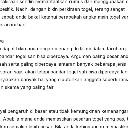
n prakiraan sendiri memanfaatkan rumus dan menggunakan 
spesifik. Nach, dengan bikin perkiraan togel, terang sangat
ebab anda bakal ketahui berapakah angka main togel ya
ran ini hari.
ya
b dapat bikin anda ringan menang di dalam dalam taruhan j
andar togel sah bisa dipercaya. Argumen paling besar an
sah serta paling dipercaya lantaran banyak beberapa jenis
aran saja, akan tetapi bandar togel sah bisa dipercaya lan
yiapkan banyak hal yang dibutuhkan anggota seperti ram
an skema yang paling fair.
yai pengaruh di besar atau tidak kemungkinan kemenanga
l. Apabila mana anda memastikan pasaran togel yang pas, 
an semakin lebih besar. Bila anda kebingungan memastik