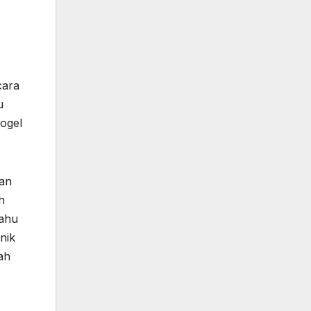
cara
u
togel
ran
h
tahu
nik
ah