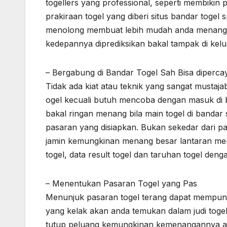
togellers yang professional, seperti membiki
prakiraan togel yang diberi situs bandar togel 
menolong membuat lebih mudah anda menang s
kedepannya diprediksikan bakal tampak di kelua
– Bergabung di Bandar Togel Sah Bisa diperca
Tidak ada kiat atau teknik yang sangat mustaja
ogel kecuali butuh mencoba dengan masuk di b
bakal ringan menang bila main togel di bandar 
pasaran yang disiapkan. Bukan sekedar dari pas
jamin kemungkinan menang besar lantaran men
togel, data result togel dan taruhan togel deng
– Menentukan Pasaran Togel yang Pas
Menunjuk pasaran togel terang dapat mempun
yang kelak akan anda temukan dalam judi toge
tutup peluang kemungkinan kemenangannya ak