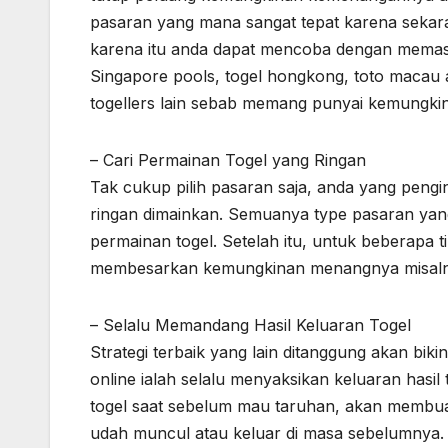
pasaran yang mana sangat tepat karena sekara
karena itu anda dapat mencoba dengan memas
Singapore pools, togel hongkong, toto macau 
togellers lain sebab memang punyai kemungki
– Cari Permainan Togel yang Ringan
Tak cukup pilih pasaran saja, anda yang pengi
ringan dimainkan. Semuanya type pasaran yan
permainan togel. Setelah itu, untuk beberapa 
membesarkan kemungkinan menangnya misalnya s
– Selalu Memandang Hasil Keluaran Togel
Strategi terbaik yang lain ditanggung akan bi
online ialah selalu menyaksikan keluaran hasi
togel saat sebelum mau taruhan, akan membu
udah muncul atau keluar di masa sebelumnya. J