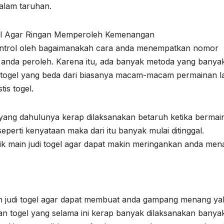
dalam taruhan.
Togel Agar Ringan Memperoleh Kemenangan
kontrol oleh bagaimanakah cara anda menempatkan nomor
tu anda peroleh. Karena itu, ada banyak metoda yang banya
n togel yang beda dari biasanya macam-macam permainan l
tis togel.
 yang dahulunya kerap dilaksanakan betaruh ketika bermai
 seperti kenyataan maka dari itu banyak mulai ditinggal.
ik main judi togel agar dapat makin meringankan anda men
in judi togel agar dapat membuat anda gampang menang ya
an togel yang selama ini kerap banyak dilaksanakan banya