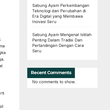
Sabung Ayam Perkembangan
Teknologi dan Perubahan di
Era Digital yang Membawa
Inovasi Seru
Sabung Ayam Mengenal Istilah
k
Penting Dalam Tradisi Dan
Pertandingan Dengan Cara
uma
Seru
gka
ja.
at
Recent Comments
No comments to show.
rti
il