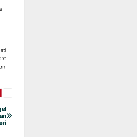
a
ati
pat
kan
gel
an
eri