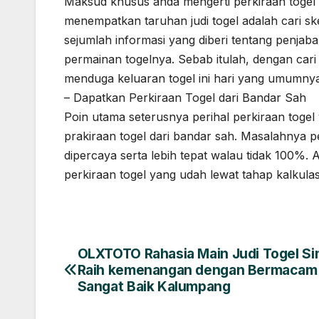
Maksud khusus anda mengerti perkiraan togel
menempatkan taruhan judi togel adalah cari sk
sejumlah informasi yang diberi tentang penjaba
permainan togelnya. Sebab itulah, dengan cari
menduga keluaran togel ini hari yang umumnya 
– Dapatkan Perkiraan Togel dari Bandar Sah
Poin utama seterusnya perihal perkiraan togel
prakiraan togel dari bandar sah. Masalahnya p
dipercaya serta lebih tepat walau tidak 100%.
perkiraan togel yang udah lewat tahap kalkula
OLXTOTO Rahasia Main Judi Togel Si
Post
Raih kemenangan dengan Bermacam 
navigation
Sangat Baik Kalumpang