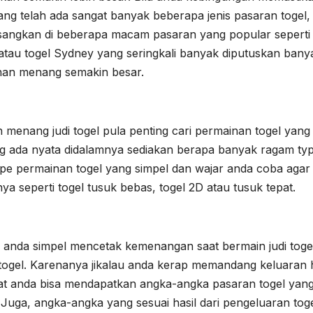
ng telah ada sangat banyak beberapa jenis pasaran togel,
angkan di beberapa macam pasaran yang popular seperti
atau togel Sydney yang seringkali banyak diputuskan bany
nan menang semakin besar.
n menang judi togel pula penting cari permainan togel yang
g ada nyata didalamnya sediakan berapa banyak ragam ty
tipe permainan togel yang simpel dan wajar anda coba agar 
eperti togel tusuk bebas, togel 2D atau tusuk tepat.
kin anda simpel mencetak kemenangan saat bermain judi toge
l togel. Karenanya jikalau anda kerap memandang keluaran h
at anda bisa mendapatkan angka-angka pasaran togel yan
uga, angka-angka yang sesuai hasil dari pengeluaran toge