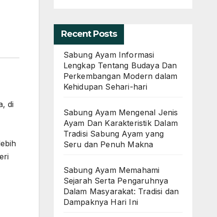
Recent Posts
Sabung Ayam Informasi
Lengkap Tentang Budaya Dan
Perkembangan Modern dalam
Kehidupan Sehari-hari
, di
Sabung Ayam Mengenal Jenis
Ayam Dan Karakteristik Dalam
Tradisi Sabung Ayam yang
lebih
Seru dan Penuh Makna
eri
Sabung Ayam Memahami
Sejarah Serta Pengaruhnya
Dalam Masyarakat: Tradisi dan
Dampaknya Hari Ini