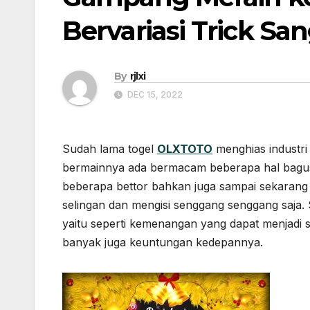
Bervariasi Trick Sa
By
rjlxi
DEC 15, 2022
Sudah lama togel
OLXTOTO
menghias industri 
bermainnya ada bermacam beberapa hal bagus 
beberapa bettor bahkan juga sampai sekarang i
selingan dan mengisi senggang senggang saja.
yaitu seperti kemenangan yang dapat menjadi 
banyak juga keuntungan kedepannya.