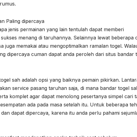
 rumus.
an Paling dipercaya
a jenis permainan yang lain tentulah dapat memberi
 sukses menang di taruhannya. Selainnya lewat beberapa 
bisa juga memakai atau mengoptimalkan ramalan togel. Wala
ling dipercaya cuman dapat anda peroleh dari situs bandar 
togel sah adalah opsi yang baiknya pemain pikirkan. Lanta
iakan service pasang taruhan saja, di mana bandar togel sa
serta komplet agar dapat menolong pesertanya simpel cari 
kesempatan ada pada masa setelah itu. Untuk beberapa teh
 dan dapat dipercaya, karena itu anda perlu pahami sejuml