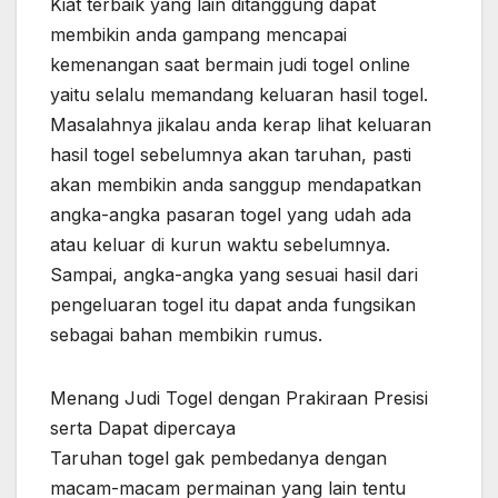
Kiat terbaik yang lain ditanggung dapat
membikin anda gampang mencapai
kemenangan saat bermain judi togel online
yaitu selalu memandang keluaran hasil togel.
Masalahnya jikalau anda kerap lihat keluaran
hasil togel sebelumnya akan taruhan, pasti
akan membikin anda sanggup mendapatkan
angka-angka pasaran togel yang udah ada
atau keluar di kurun waktu sebelumnya.
Sampai, angka-angka yang sesuai hasil dari
pengeluaran togel itu dapat anda fungsikan
sebagai bahan membikin rumus.
Menang Judi Togel dengan Prakiraan Presisi
serta Dapat dipercaya
Taruhan togel gak pembedanya dengan
macam-macam permainan yang lain tentu