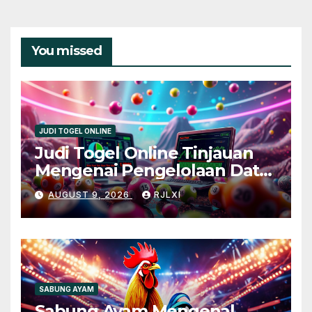
You missed
JUDI TOGEL ONLINE
Judi Togel Online Tinjauan
Mengenai Pengelolaan Data
Dan Informasi Digital yang
AUGUST 9, 2026
RJLXI
Mudah Dipahami
SABUNG AYAM
Sabung Ayam Mengenal