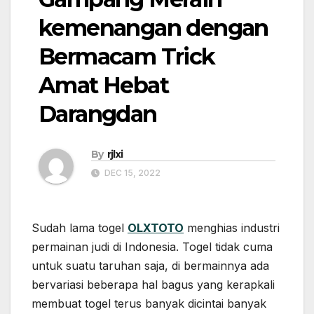
kemenangan dengan
Bermacam Trick
Amat Hebat
Darangdan
By
rjlxi
DEC 15, 2022
Sudah lama togel
OLXTOTO
menghias industri
permainan judi di Indonesia. Togel tidak cuma
untuk suatu taruhan saja, di bermainnya ada
bervariasi beberapa hal bagus yang kerapkali
membuat togel terus banyak dicintai banyak