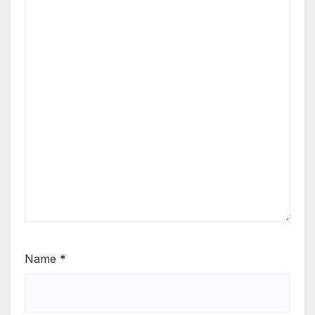
Name
*