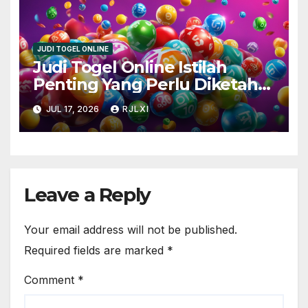
JUDI TOGEL ONLINE
Judi Togel Online Istilah
Penting Yang Perlu Diketahui
Pemula Agar Mudah
JUL 17, 2026
RJLXI
Memahami Cara Bermain
Leave a Reply
Your email address will not be published.
Required fields are marked
*
Comment
*