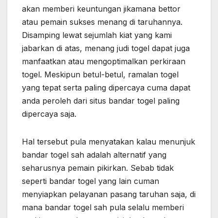
akan memberi keuntungan jikamana bettor
atau pemain sukses menang di taruhannya.
Disamping lewat sejumlah kiat yang kami
jabarkan di atas, menang judi togel dapat juga
manfaatkan atau mengoptimalkan perkiraan
togel. Meskipun betul-betul, ramalan togel
yang tepat serta paling dipercaya cuma dapat
anda peroleh dari situs bandar togel paling
dipercaya saja.
Hal tersebut pula menyatakan kalau menunjuk
bandar togel sah adalah alternatif yang
seharusnya pemain pikirkan. Sebab tidak
seperti bandar togel yang lain cuman
menyiapkan pelayanan pasang taruhan saja, di
mana bandar togel sah pula selalu memberi