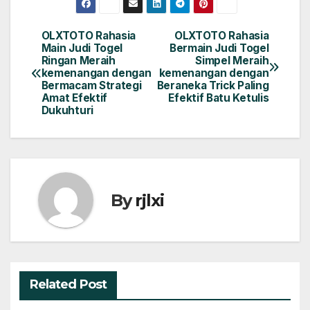
OLXTOTO Rahasia
OLXTOTO Rahasia
Post
Main Judi Togel
Bermain Judi Togel
Ringan Meraih
Simpel Meraih
navigation
kemenangan dengan
kemenangan dengan
Bermacam Strategi
Beraneka Trick Paling
Amat Efektif
Efektif Batu Ketulis
Dukuhturi
By
rjlxi
Related Post