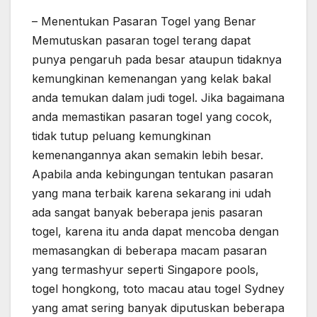
– Menentukan Pasaran Togel yang Benar
Memutuskan pasaran togel terang dapat
punya pengaruh pada besar ataupun tidaknya
kemungkinan kemenangan yang kelak bakal
anda temukan dalam judi togel. Jika bagaimana
anda memastikan pasaran togel yang cocok,
tidak tutup peluang kemungkinan
kemenangannya akan semakin lebih besar.
Apabila anda kebingungan tentukan pasaran
yang mana terbaik karena sekarang ini udah
ada sangat banyak beberapa jenis pasaran
togel, karena itu anda dapat mencoba dengan
memasangkan di beberapa macam pasaran
yang termashyur seperti Singapore pools,
togel hongkong, toto macau atau togel Sydney
yang amat sering banyak diputuskan beberapa