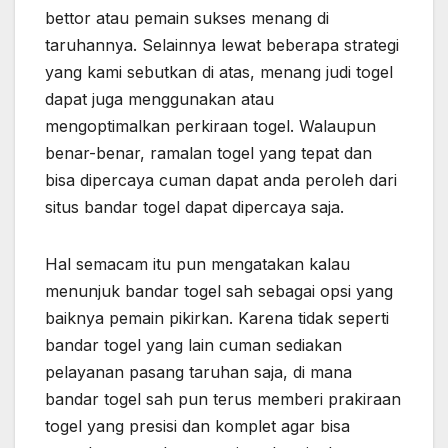
bettor atau pemain sukses menang di
taruhannya. Selainnya lewat beberapa strategi
yang kami sebutkan di atas, menang judi togel
dapat juga menggunakan atau
mengoptimalkan perkiraan togel. Walaupun
benar-benar, ramalan togel yang tepat dan
bisa dipercaya cuman dapat anda peroleh dari
situs bandar togel dapat dipercaya saja.
Hal semacam itu pun mengatakan kalau
menunjuk bandar togel sah sebagai opsi yang
baiknya pemain pikirkan. Karena tidak seperti
bandar togel yang lain cuman sediakan
pelayanan pasang taruhan saja, di mana
bandar togel sah pun terus memberi prakiraan
togel yang presisi dan komplet agar bisa