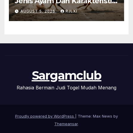
Jenis Ayam Dan Karakteristik
Dalam Tradisi Sabung Ayam
AUGUST 5, 2026
RJLXI
yang Seru dan Penuh Makna
Sargamclub
Rahasia Bermain Judi Togel Mudah Menang
Proudly powered by WordPress
|
Theme: Max News by
Themeansar
.