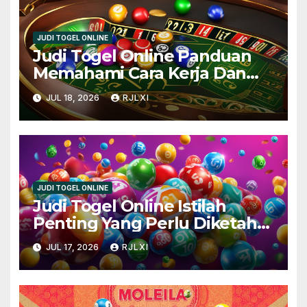
JUDI TOGEL ONLINE
Judi Togel Online Panduan
Memahami Cara Kerja Dan
Aturan Dasar Dengan Mudah
JUL 18, 2026
RJLXI
dan Seru
JUDI TOGEL ONLINE
Judi Togel Online Istilah
Penting Yang Perlu Diketahui
Pemula Agar Mudah
JUL 17, 2026
RJLXI
Memahami Cara Bermain