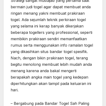
Strategi sangat mustajab yang pertama saat
bermain judi togel agar dapat membuat anda
ringan menang yakni membuat prakiraan
togel. Ada sejumlah teknik perkiraan togel
yang selama ini kerap banyak dikerjakan
beberapa togellers yang professional, seperti
membikin prakiraan sendiri memanfaatkan
rumus serta menggunakan info ramalan togel
yang dikasihkan situs bandar togel spesifik.
Nach, dengan bikin prakiraan togel, terang
begitu menolong membuat lebih mudah anda
menang karena anda bakal mengerti
berapakah angka main togel yang kedepan
diperhitungkan akan tampil pada keluaran ini
hari.
– Bergabung pada Bandar Togel Sah Paling