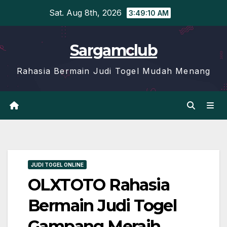
Skip
Sat. Aug 8th, 2026
3:49:11 AM
to
content
Sargamclub
Rahasia Bermain Judi Togel Mudah Menang
JUDI TOGEL ONLINE
OLXTOTO Rahasia
Bermain Judi Togel
Gampang Meraih