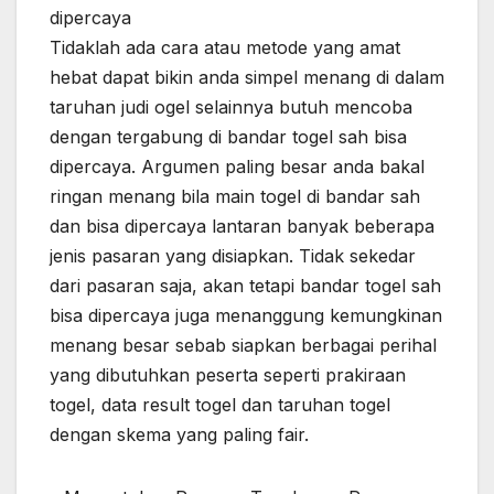
dipercaya
Tidaklah ada cara atau metode yang amat
hebat dapat bikin anda simpel menang di dalam
taruhan judi ogel selainnya butuh mencoba
dengan tergabung di bandar togel sah bisa
dipercaya. Argumen paling besar anda bakal
ringan menang bila main togel di bandar sah
dan bisa dipercaya lantaran banyak beberapa
jenis pasaran yang disiapkan. Tidak sekedar
dari pasaran saja, akan tetapi bandar togel sah
bisa dipercaya juga menanggung kemungkinan
menang besar sebab siapkan berbagai perihal
yang dibutuhkan peserta seperti prakiraan
togel, data result togel dan taruhan togel
dengan skema yang paling fair.