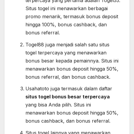
terpercaya yang pertama adalah Togel55.
Situs togel ini menawarkan berbagai
promo menarik, termasuk bonus deposit
hingga 100%, bonus cashback, dan
bonus referral.
Togel88 juga menjadi salah satu situs
togel terpercaya yang menawarkan
bonus besar kepada pemainnya. Situs ini
menawarkan bonus deposit hingga 50%,
bonus referral, dan bonus cashback.
Usahatoto juga termasuk dalam daftar
situs togel bonus besar terpercaya
yang bisa Anda pilih. Situs ini
menawarkan bonus deposit hingga 50%,
bonus cashback, dan bonus referral.
Situs togel lainnya yang menawarkan