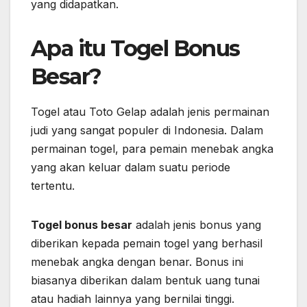
yang didapatkan.
Apa itu Togel Bonus
Besar?
Togel atau Toto Gelap adalah jenis permainan
judi yang sangat populer di Indonesia. Dalam
permainan togel, para pemain menebak angka
yang akan keluar dalam suatu periode
tertentu.
Togel bonus besar
adalah jenis bonus yang
diberikan kepada pemain togel yang berhasil
menebak angka dengan benar. Bonus ini
biasanya diberikan dalam bentuk uang tunai
atau hadiah lainnya yang bernilai tinggi.