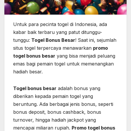
Untuk para pecinta togel di Indonesia, ada
kabar baik terbaru yang patut ditunggu-
tunggu:
Togel Bonus Besar
! Saat ini, sejumlah
situs togel terpercaya menawarkan
promo
togel bonus besar
yang bisa menjadi peluang
emas bagi pemain togel untuk memenangkan
hadiah besar.
Togel bonus besar
adalah bonus yang
diberikan kepada pemain togel yang
beruntung. Ada berbagai jenis bonus, seperti
bonus deposit, bonus cashback, bonus
turnover, hingga hadiah jackpot yang
mencapai miliaran rupiah.
Promo togel bonus