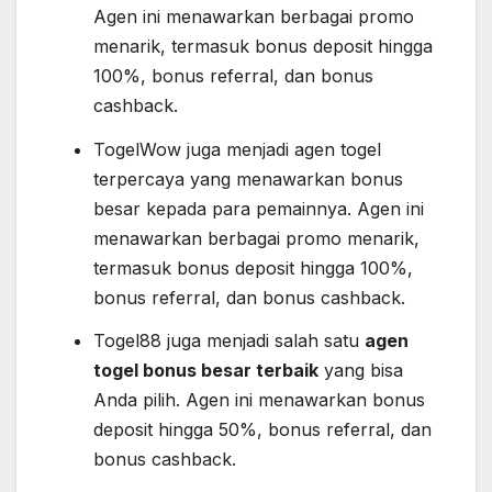
Agen ini menawarkan berbagai promo
menarik, termasuk bonus deposit hingga
100%, bonus referral, dan bonus
cashback.
TogelWow juga menjadi agen togel
terpercaya yang menawarkan bonus
besar kepada para pemainnya. Agen ini
menawarkan berbagai promo menarik,
termasuk bonus deposit hingga 100%,
bonus referral, dan bonus cashback.
Togel88 juga menjadi salah satu
agen
togel bonus besar terbaik
yang bisa
Anda pilih. Agen ini menawarkan bonus
deposit hingga 50%, bonus referral, dan
bonus cashback.