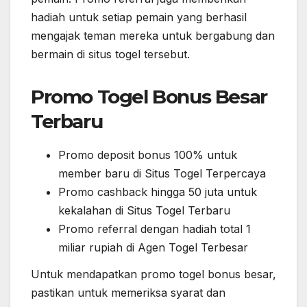
hadiah untuk setiap pemain yang berhasil
mengajak teman mereka untuk bergabung dan
bermain di situs togel tersebut.
Promo Togel Bonus Besar
Terbaru
Promo deposit bonus 100% untuk
member baru di Situs Togel Terpercaya
Promo cashback hingga 50 juta untuk
kekalahan di Situs Togel Terbaru
Promo referral dengan hadiah total 1
miliar rupiah di Agen Togel Terbesar
Untuk mendapatkan promo togel bonus besar,
pastikan untuk memeriksa syarat dan