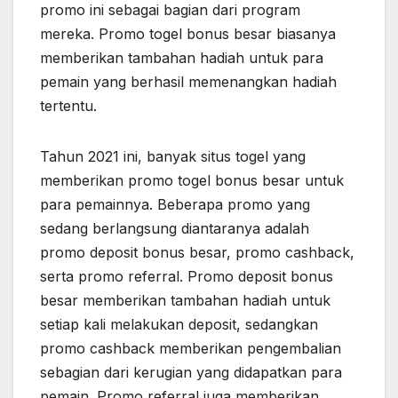
promo ini sebagai bagian dari program
mereka. Promo togel bonus besar biasanya
memberikan tambahan hadiah untuk para
pemain yang berhasil memenangkan hadiah
tertentu.
Tahun 2021 ini, banyak situs togel yang
memberikan promo togel bonus besar untuk
para pemainnya. Beberapa promo yang
sedang berlangsung diantaranya adalah
promo deposit bonus besar, promo cashback,
serta promo referral. Promo deposit bonus
besar memberikan tambahan hadiah untuk
setiap kali melakukan deposit, sedangkan
promo cashback memberikan pengembalian
sebagian dari kerugian yang didapatkan para
pemain. Promo referral juga memberikan