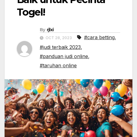
Togel!
By
rjlxi
#cara betting
,
OCT 28, 2023
#judi terbaik 2023
,
#panduan judi online
,
#taruhan online