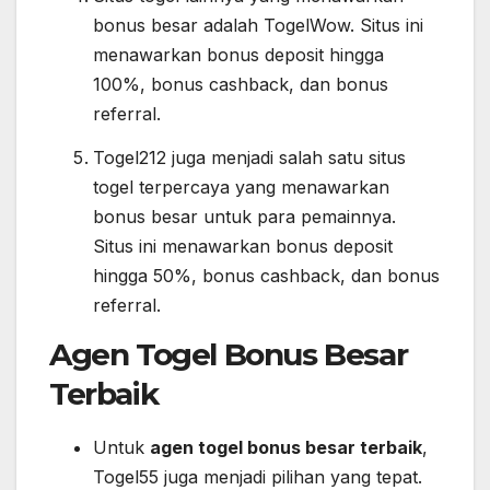
bonus besar adalah TogelWow. Situs ini
menawarkan bonus deposit hingga
100%, bonus cashback, dan bonus
referral.
Togel212 juga menjadi salah satu situs
togel terpercaya yang menawarkan
bonus besar untuk para pemainnya.
Situs ini menawarkan bonus deposit
hingga 50%, bonus cashback, dan bonus
referral.
Agen Togel Bonus Besar
Terbaik
Untuk
agen togel bonus besar terbaik
,
Togel55 juga menjadi pilihan yang tepat.