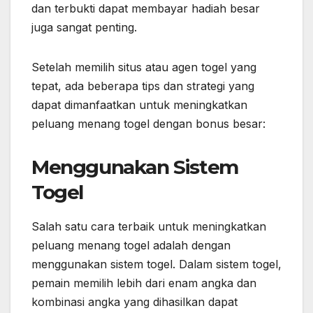
dan terbukti dapat membayar hadiah besar
juga sangat penting.
Setelah memilih situs atau agen togel yang
tepat, ada beberapa tips dan strategi yang
dapat dimanfaatkan untuk meningkatkan
peluang menang togel dengan bonus besar:
Menggunakan Sistem
Togel
Salah satu cara terbaik untuk meningkatkan
peluang menang togel adalah dengan
menggunakan sistem togel. Dalam sistem togel,
pemain memilih lebih dari enam angka dan
kombinasi angka yang dihasilkan dapat