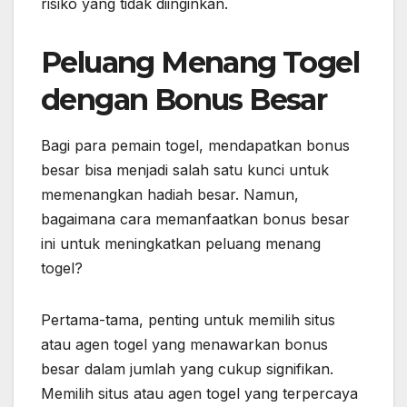
risiko yang tidak diinginkan.
Peluang Menang Togel
dengan Bonus Besar
Bagi para pemain togel, mendapatkan bonus
besar bisa menjadi salah satu kunci untuk
memenangkan hadiah besar. Namun,
bagaimana cara memanfaatkan bonus besar
ini untuk meningkatkan peluang menang
togel?
Pertama-tama, penting untuk memilih situs
atau agen togel yang menawarkan bonus
besar dalam jumlah yang cukup signifikan.
Memilih situs atau agen togel yang terpercaya