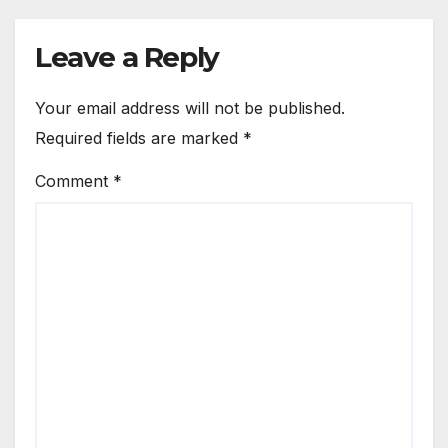
Leave a Reply
Your email address will not be published.
Required fields are marked
*
Comment
*