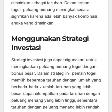
dimainkan sebagai taruhan. Dalam sistem
togel, peluang menang meningkat secara
signifikan karena ada lebih banyak kombinasi
angka yang dimainkan.
Menggunakan Strategi
Investasi
Strategi investasi juga dapat digunakan untuk
meningkatkan peluang menang togel dengan
bonus besar. Dalam strategi ini, pemain togel
memilih beberapa taruhan dengan jumlah yang
berbeda-beda. Jumlah taruhan yang lebih
besar dapat ditempatkan pada taruhan dengan
peluang menang yang lebih tinggi, sementara
taruhan dengan peluang menang lebih rendah