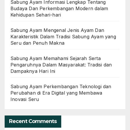
Sabung Ayam Informasi Lengkap Tentang
Budaya Dan Perkembangan Modern dalam
Kehidupan Sehari-hari
Sabung Ayam Mengenal Jenis Ayam Dan
Karakteristik Dalam Tradisi Sabung Ayam yang
Seru dan Penuh Makna
Sabung Ayam Memahami Sejarah Serta
Pengaruhnya Dalam Masyarakat: Tradisi dan
Dampaknya Hari Ini
Sabung Ayam Perkembangan Teknologi dan
Perubahan di Era Digital yang Membawa
Inovasi Seru
Recent Comments