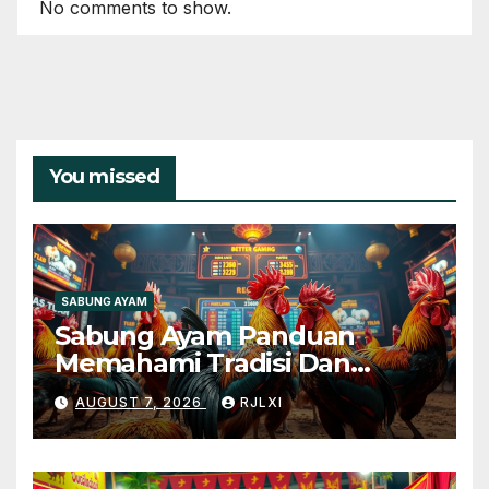
No comments to show.
You missed
SABUNG AYAM
Sabung Ayam Panduan
Memahami Tradisi Dan
Aturan Dasar Pertandingan
AUGUST 7, 2026
RJLXI
untuk Pemula dengan Tips
Praktis