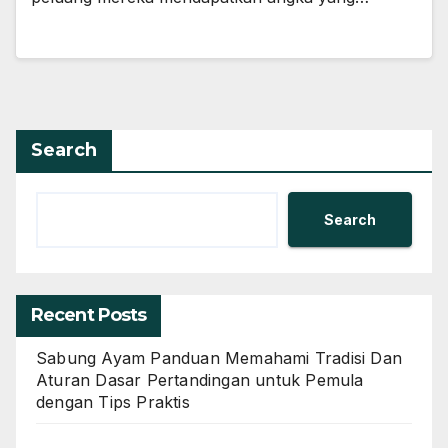
Search
Search
Recent Posts
Sabung Ayam Panduan Memahami Tradisi Dan
Aturan Dasar Pertandingan untuk Pemula
dengan Tips Praktis