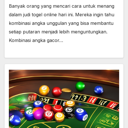
Banyak orang yang mencari cara untuk menang
dalam judi togel online hari ini. Mereka ingin tahu
kombinasi angka unggulan yang bisa membantu
setiap putaran menjadi lebih menguntungkan.
Kombinasi angka gacor…