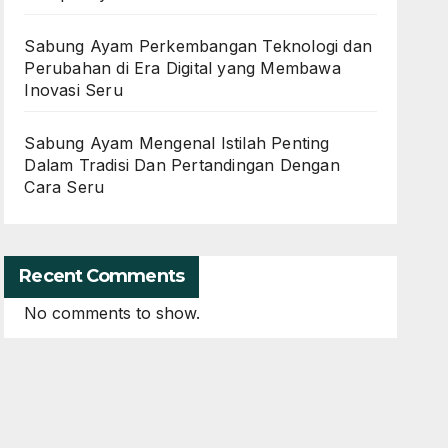
Sabung Ayam Perkembangan Teknologi dan
Perubahan di Era Digital yang Membawa
Inovasi Seru
Sabung Ayam Mengenal Istilah Penting
Dalam Tradisi Dan Pertandingan Dengan
Cara Seru
Recent Comments
No comments to show.