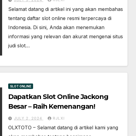
Selamat datang di artikel ini yang akan membahas
tentang daftar slot online resmi terpercaya di
Indonesia. Di sini, Anda akan menemukan
informasi yang relevan dan akurat mengenai situs
judi slot…
SLOT ONLINE
Dapatkan Slot Online Jackong
Besar – Raih Kemenangan!
JULY 2, 2024
RJLXI
OLXTOTO – Selamat datang di artikel kami yang