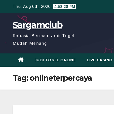
Skip
Thu. Aug 6th, 2026
4:58:29 PM
to
content
Sargamclub
Rahasia Bermain Judi Togel
Mudah Menang
JUDI TOGEL ONLINE
LIVE CASINO
Tag:
onlineterpercaya