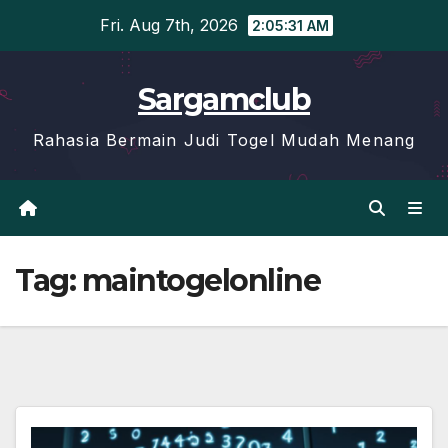
Skip
Fri. Aug 7th, 2026
2:05:32 AM
to
content
Sargamclub
Rahasia Bermain Judi Togel Mudah Menang
Tag:
maintogelonline