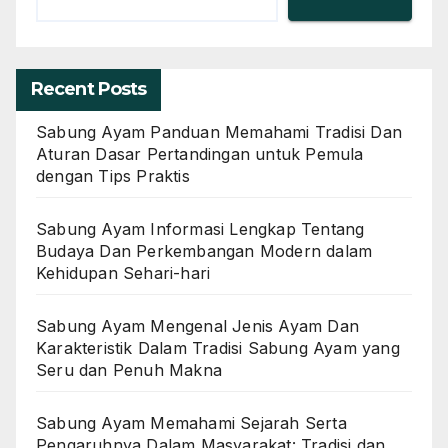
Recent Posts
Sabung Ayam Panduan Memahami Tradisi Dan
Aturan Dasar Pertandingan untuk Pemula
dengan Tips Praktis
Sabung Ayam Informasi Lengkap Tentang
Budaya Dan Perkembangan Modern dalam
Kehidupan Sehari-hari
Sabung Ayam Mengenal Jenis Ayam Dan
Karakteristik Dalam Tradisi Sabung Ayam yang
Seru dan Penuh Makna
Sabung Ayam Memahami Sejarah Serta
Pengaruhnya Dalam Masyarakat: Tradisi dan