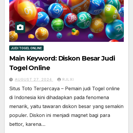
JUDI TOGEL ONLINE
Main Keyword: Diskon Besar Judi
Togel Online
AUGUST 27, 2024
RJLXI
Situs Toto Terpercaya – Pemain judi Togel online
di Indonesia kini dihadapkan pada fenomena
menarik, yaitu tawaran diskon besar yang semakin
populer. Diskon ini menjadi magnet bagi para
bettor, karena…