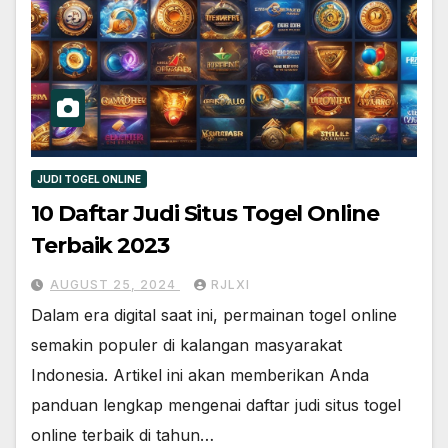
JUDI TOGEL ONLINE
10 Daftar Judi Situs Togel Online
Terbaik 2023
AUGUST 25, 2024
RJLXI
Dalam era digital saat ini, permainan togel online
semakin populer di kalangan masyarakat
Indonesia. Artikel ini akan memberikan Anda
panduan lengkap mengenai daftar judi situs togel
online terbaik di tahun…