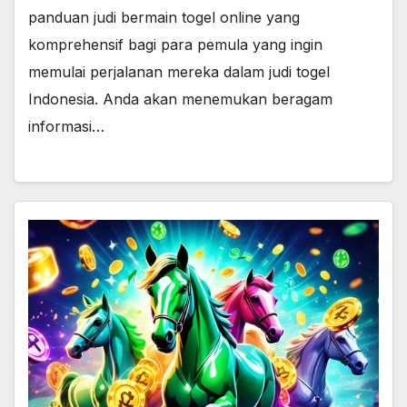
panduan judi bermain togel online yang
komprehensif bagi para pemula yang ingin
memulai perjalanan mereka dalam judi togel
Indonesia. Anda akan menemukan beragam
informasi…