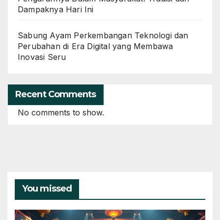
Dampaknya Hari Ini
Sabung Ayam Perkembangan Teknologi dan
Perubahan di Era Digital yang Membawa
Inovasi Seru
Recent Comments
No comments to show.
You missed