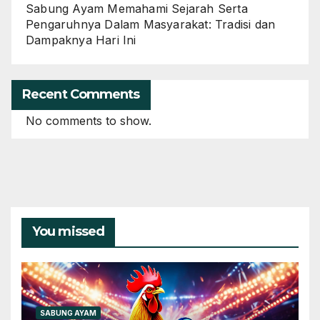
Sabung Ayam Memahami Sejarah Serta
Pengaruhnya Dalam Masyarakat: Tradisi dan
Dampaknya Hari Ini
Recent Comments
No comments to show.
You missed
SABUNG AYAM