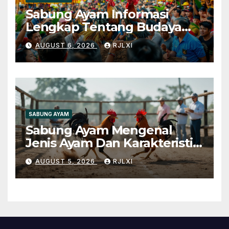
Sabung Ayam Informasi
Lengkap Tentang Budaya
Dan Perkembangan Modern
AUGUST 6, 2026
RJLXI
dalam Kehidupan Sehari-hari
SABUNG AYAM
Sabung Ayam Mengenal
Jenis Ayam Dan Karakteristik
Dalam Tradisi Sabung Ayam
AUGUST 5, 2026
RJLXI
yang Seru dan Penuh Makna