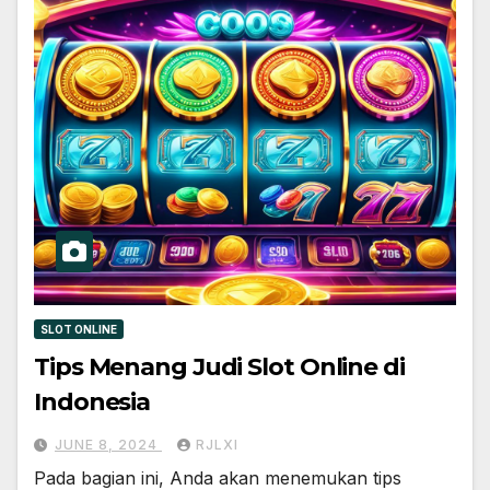
SLOT ONLINE
Tips Menang Judi Slot Online di
Indonesia
JUNE 8, 2024
RJLXI
Pada bagian ini, Anda akan menemukan tips