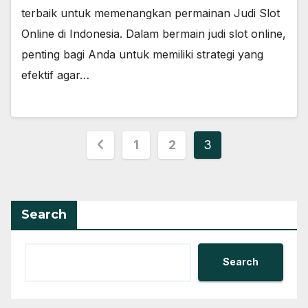
terbaik untuk memenangkan permainan Judi Slot
Online di Indonesia. Dalam bermain judi slot online,
penting bagi Anda untuk memiliki strategi yang
efektif agar…
Posts
1
2
3
pagination
Search
Search