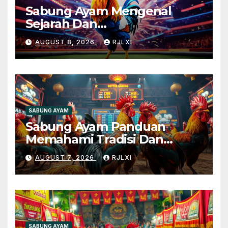
Sabung Ayam Mengenal
Sejarah Dan
Perkembangannya Di
AUGUST 8, 2026
RJLXI
Berbagai Daerah dengan
Asyiknya
SABUNG AYAM
Sabung Ayam Panduan
Memahami Tradisi Dan
Aturan Dasar Pertandingan
AUGUST 7, 2026
RJLXI
untuk Pemula dengan Tips
Praktis
SABUNG AYAM