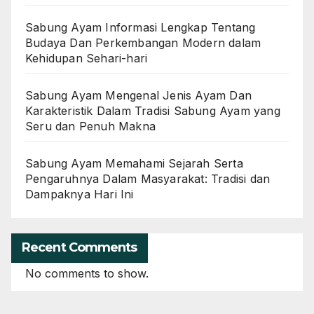
Sabung Ayam Informasi Lengkap Tentang
Budaya Dan Perkembangan Modern dalam
Kehidupan Sehari-hari
Sabung Ayam Mengenal Jenis Ayam Dan
Karakteristik Dalam Tradisi Sabung Ayam yang
Seru dan Penuh Makna
Sabung Ayam Memahami Sejarah Serta
Pengaruhnya Dalam Masyarakat: Tradisi dan
Dampaknya Hari Ini
Recent Comments
No comments to show.