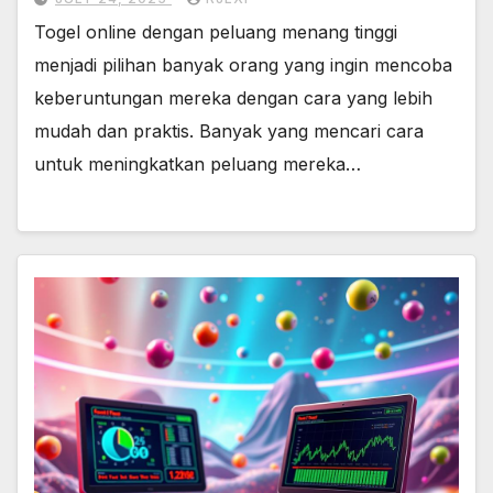
Togel online dengan peluang menang tinggi
menjadi pilihan banyak orang yang ingin mencoba
keberuntungan mereka dengan cara yang lebih
mudah dan praktis. Banyak yang mencari cara
untuk meningkatkan peluang mereka…