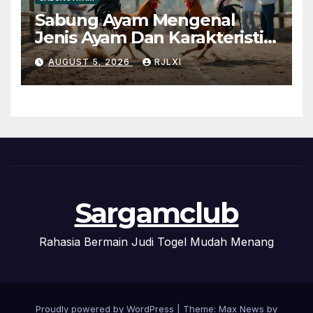
Sabung Ayam Mengenal
Jenis Ayam Dan Karakteristik
Dalam Tradisi Sabung Ayam
AUGUST 5, 2026
RJLXI
yang Seru dan Penuh Makna
Sargamclub
Rahasia Bermain Judi Togel Mudah Menang
Proudly powered by WordPress
|
Theme: Max News by