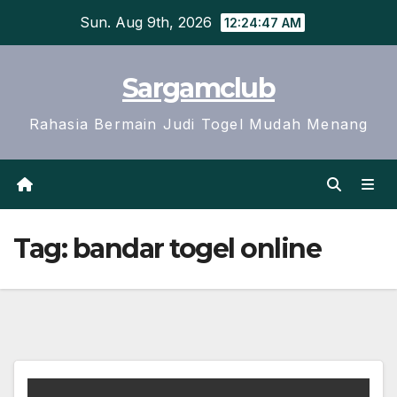
Skip
Sun. Aug 9th, 2026
12:24:48 AM
to
content
Sargamclub
Rahasia Bermain Judi Togel Mudah Menang
Tag:
bandar togel online