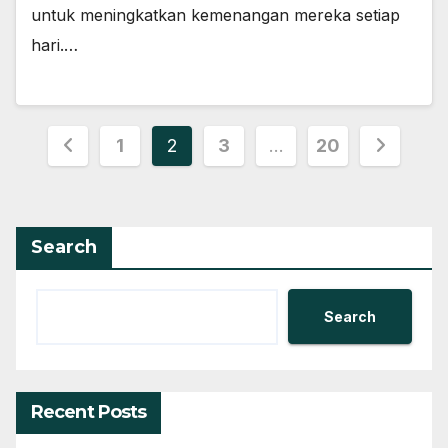
untuk meningkatkan kemenangan mereka setiap
hari.…
Posts
1
2
3
…
20
pagination
Search
Search
Recent Posts