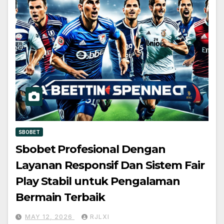
SBOBET
Sbobet Profesional Dengan
Layanan Responsif Dan Sistem Fair
Play Stabil untuk Pengalaman
Bermain Terbaik
MAY 12, 2026
RJLXI