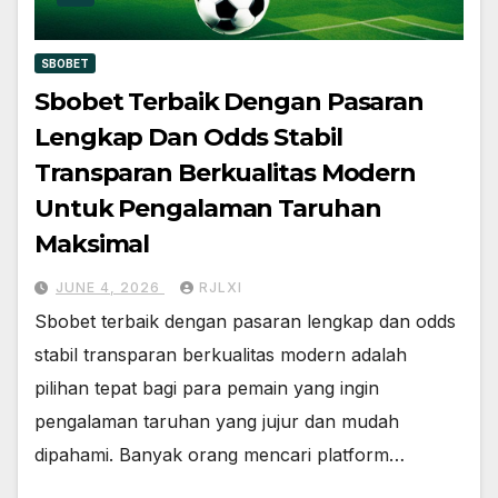
SBOBET
Sbobet Terbaik Dengan Pasaran
Lengkap Dan Odds Stabil
Transparan Berkualitas Modern
Untuk Pengalaman Taruhan
Maksimal
JUNE 4, 2026
RJLXI
Sbobet terbaik dengan pasaran lengkap dan odds
stabil transparan berkualitas modern adalah
pilihan tepat bagi para pemain yang ingin
pengalaman taruhan yang jujur dan mudah
dipahami. Banyak orang mencari platform…