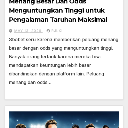
Menang Besar Dan Odds
Menguntungkan Tinggi untuk
Pengalaman Taruhan Maksimal
MAY 13, 2026
RJLXI
Sbobet seru karena memberikan peluang menang
besar dengan odds yang menguntungkan tinggi.
Banyak orang tertarik karena mereka bisa
mendapatkan keuntungan lebih besar
dibandingkan dengan platform lain. Peluang
menang dan odds…