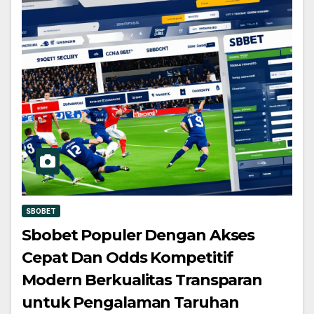
SBOBET
Sbobet Populer Dengan Akses
Cepat Dan Odds Kompetitif
Modern Berkualitas Transparan
untuk Pengalaman Taruhan