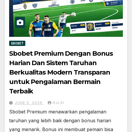
SBOBET
Sbobet Premium Dengan Bonus
Harian Dan Sistem Taruhan
Berkualitas Modern Transparan
untuk Pengalaman Bermain
Terbaik
JUNE 5, 2026
RJLXI
Sbobet Premium menawarkan pengalaman
taruhan yang lebih baik dengan bonus harian
yang menarik. Bonus ini membuat pemain bisa