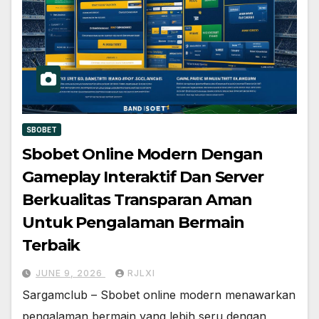
SBOBET
Sbobet Online Modern Dengan
Gameplay Interaktif Dan Server
Berkualitas Transparan Aman
Untuk Pengalaman Bermain
Terbaik
JUNE 9, 2026
RJLXI
Sargamclub – Sbobet online modern menawarkan
pengalaman bermain yang lebih seru dengan