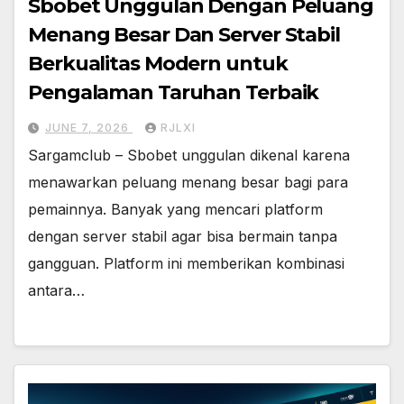
Sbobet Unggulan Dengan Peluang
Menang Besar Dan Server Stabil
Berkualitas Modern untuk
Pengalaman Taruhan Terbaik
JUNE 7, 2026
RJLXI
Sargamclub – Sbobet unggulan dikenal karena
menawarkan peluang menang besar bagi para
pemainnya. Banyak yang mencari platform
dengan server stabil agar bisa bermain tanpa
gangguan. Platform ini memberikan kombinasi
antara…